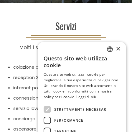
Servizi
Molti i servizi presenti in Hotel, tra cui:
×
Questo sito web utilizza
ITALIAN
cookie
colazione a buffet
ENGLISH
Questo sito web utilizza i cookie per
reception 24h
migliorare la tua esperienza di navigazione.
GERMAN
Utilizzando il nostro sito web acconsenti a
internet point
tutti i cookie in conformità con la nostra
FRENCH
policy per i cookie.
Leggi di più
connessione wi-fi
servizio lavanderia esterno (a pagamento)
STRETTAMENTE NECESSARI
concierge
PERFORMANCE
ascensore
TARGETING