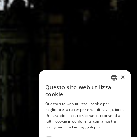
×
Questo sito web utilizza
ITALIAN
cookie
ENGLISH
Questo sito web utilizza i cookie per
migliorare la tua esperienza di navigazione.
GERMAN
Utilizzando il nostro sito web acconsenti a
tutti i cookie in conformità con la nostra
FRENCH
policy per i cookie.
Leggi di più