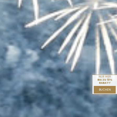
NUR HIER
BIS ZU 10%
RABATT
!
BUCHEN