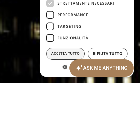
STRETTAMENTE NECESSARI
PERFORMANCE
TARGETING
FUNZIONALITÀ
ACCETTA TUTTO
RIFIUTA TUTTO
MOSTRA DETTAGLI
Anreisedatum:
Abreisedatum:
8
9
AUGUST 2026
AUGUST 2026
Samstag
Sonntag
Personen:
2
ERW.:
Zimmer: 1